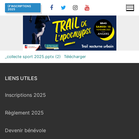
Aller
INSCRIPTIONS
2025
au
contenu
_collecte sport 2025.pptx (2)
Télécharger
LIENS UTILES
Inscriptions 2025
Règlement 2025
Devenir bénévole